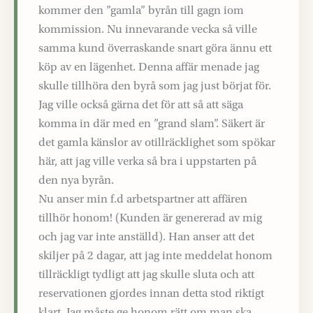
kommer den ”gamla” byrån till gagn iom
kommission. Nu innevarande vecka så ville
samma kund överraskande snart göra ännu ett
köp av en lägenhet. Denna affär menade jag
skulle tillhöra den byrå som jag just börjat för.
Jag ville också gärna det för att så att säga
komma in där med en ”grand slam”. Säkert är
det gamla känslor av otillräcklighet som spökar
här, att jag ville verka så bra i uppstarten på
den nya byrån.
Nu anser min f.d arbetspartner att affären
tillhör honom! (Kunden är genererad av mig
och jag var inte anställd). Han anser att det
skiljer på 2 dagar, att jag inte meddelat honom
tillräckligt tydligt att jag skulle sluta och att
reservationen gjordes innan detta stod riktigt
klart. Jag måste ge honom rätt om man ska