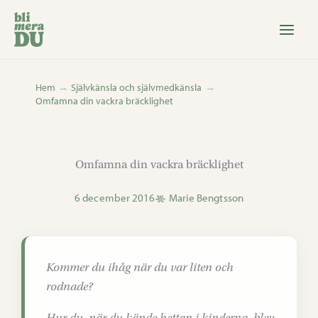
Hoppa
till
innehåll
Hem
Självkänsla och självmedkänsla
Omfamna din vackra bräcklighet
Omfamna din vackra bräcklighet
6 december 2016
Marie Bengtsson
Kommer du ihåg när du var liten och
rodnade?
Hur du, när du kände hettan i kinderna, blev