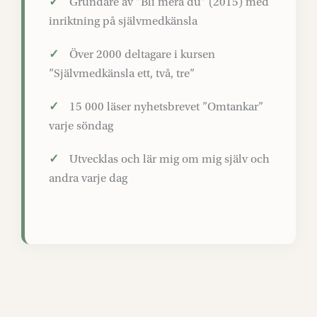
✓
Grundare av ”Bli mera du” (2015) med
inriktning på självmedkänsla
✓
Över 2000 deltagare i kursen
”Självmedkänsla ett, två, tre”
✓
15 000 läser nyhetsbrevet ”Omtankar”
varje söndag
✓
Utvecklas och lär mig om mig själv och
andra varje dag