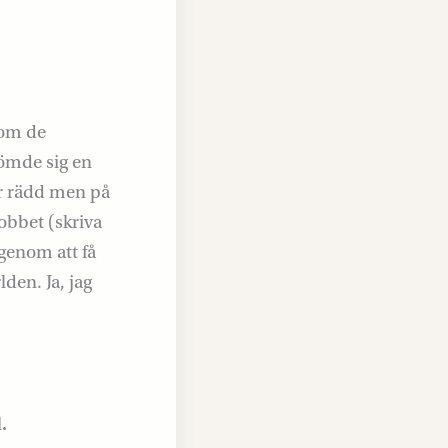
akom de
gömde sig en
var rädd men på
jobbet (skriva
genom att få
den. Ja, jag
.