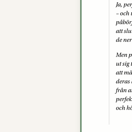
Ja, pe
– och 
påbörj
att sl
de ner
Men pe
ut sig
att mä
deras 
från a
perfe
och hö