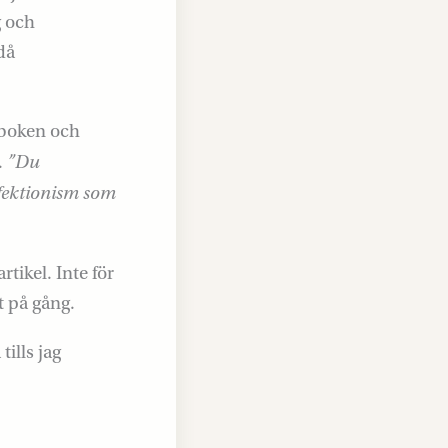
g och
då
 boken och
”Du
.
rfektionism som
rtikel. Inte för
t på gång.
ills jag