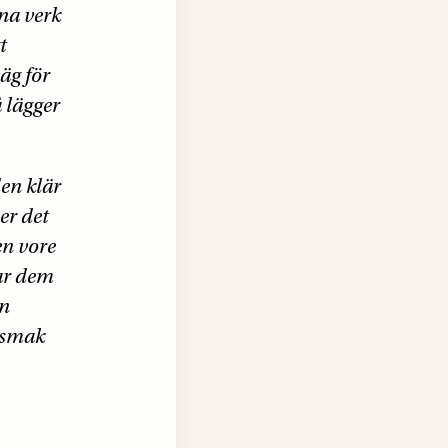
ina verk
t
väg för
å lägger
en klär
er det
en vore
rar dem
in
 smak