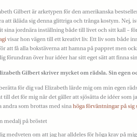
beth Gilbert är arketypen för den amerikanska bestseller
a att ikläda sig denna glittriga och trånga kostym. Nej, is
 sina jordnära inställning både till livet och sitt kall – fö
agi
visar hon vägen till ett kreativt liv. Ett liv som både in
 för att få alla bokstäverna att hamna på pappret men ock
ig förundran över hur idéer har sitt eget sätt att finna s
lizabeth Gilbert skriver mycket om rädsla. Sin egen o
 berätta för dig vad Elizabeth lärde mig om min egen rä
 till det för mig när det gäller att sjösätta de idéer som j
alla andra som brottas med sina
höga förväntningar på sig s
n medalj på bröstet
lig medveten om att jag har alldeles för höga krav på mig 