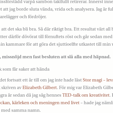
sförstådd varpå sambon taktfullt retirerar. Innerst inne 
vet att jag borde sluta vända, vrida och analysera. Jag är f
arelägger och fördröjer.
 att det ska bli bra. Så där riktigt bra. Ett resultat värt a
ätter därför dövörat till förnuftets röst och går sedan m
n kammare för att göra det sjuttioelfte utkastet till mi
 missnöjd men fast besluten att slå alla med häpnad.
 som får saker att hända
et fortsatt ett år till om jag inte hade läst
Stor magi – lev
k skriven av
Elizabeth Gilbert
. För mig var Elizabeth Gilb
några år sedan då jag såg hennes
TED-talk om kreativitet
.
yckan, kärleken och meningen med livet
– hade jag näml
med samma namn.