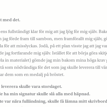
t med det.
ns fullständigt klar för mig att jag ljög för mig själv. B
jag förde fram till sambon, men framförallt mig själv, 
la för att misslyckas. Jodå, på ett plan visste jag att jag 
e jag fortfarande mig själv. Istället för att börja göra skit
la in materialet) gömde jag min bakom mina höga krav 
å som nödvändiga för det som jag skulle leverera till värl
bar dem som en medalj på bröstet.
 leverera skulle vara storslaget.
e ha min signatur skulle slå alla med häpnad.
te var nära fulländning, skulle få lämna mitt skrivbord