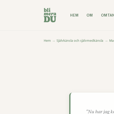
Hoppa
till
HEM
OM
OMTA
innehåll
Hem
Självkänsla och självmedkänsla
Mag
”Nu har jag ko