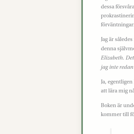
dessa försvåra
prokrastineri
förväntningar
Jag är sålede
denna självme
Elizabeth. De
jag inte redan 
Ja, egentligen 
att lära mig n
Boken är unde
kommer till f