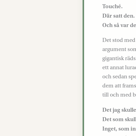
Touché.
Där satt den.
Och så var de
Det stod med e
argument som 
gigantisk räds
ett annat lurad
och sedan spe
dem att framst
till och med 
Det jag skulle
Det som skull
Inget, som in