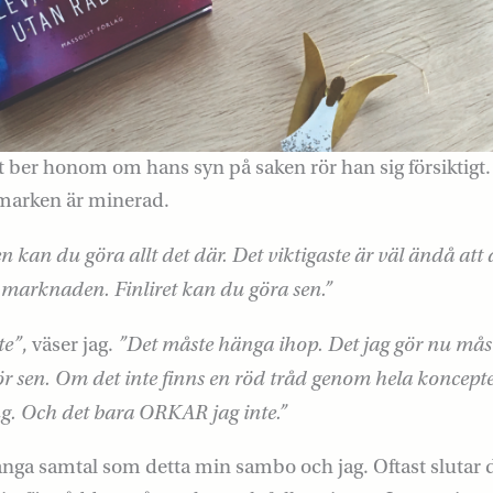
lut ber honom om hans syn på saken rör han sig försiktigt
 marken är minerad.
n kan du göra allt det där. Det viktigaste är väl ändå att 
marknaden. Finliret kan du göra sen.”
te”
”Det måste hänga ihop. Det jag gör nu mås
, väser jag.
r sen. Om det inte finns en röd tråd genom hela koncepte
ng. Och det bara ORKAR jag inte.”
ånga samtal som detta min sambo och jag. Oftast slutar d