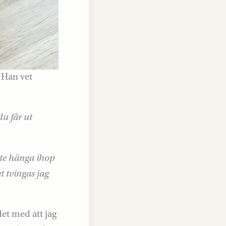
. Han vet
du får ut
te hänga ihop
t tvingas jag
et med att jag