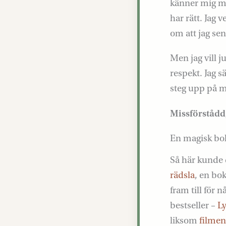
känner mig mis
har rätt. Jag 
om att jag sen
Men jag vill ju
respekt. Jag s
steg upp på mi
Missförstådd,
En magisk bok
Så här kunde d
rädsla
, en bo
fram till för 
bestseller –
L
liksom
filmen