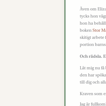
Även om Eliza
tycks hon vägr
hon ha behållit
boken
Stor M
skitigt arbete
portion barnsl
Och rädsla. E
Låt mig nu få
den har spökat
till dig och 
Kraven som e
Jag är fullkom