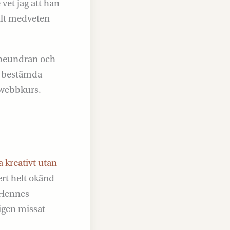
vet jag att han
ullt medveten
ll beundran och
ed bestämda
n webbkurs.
a kreativt utan
ert helt okänd
 Hennes
igen missat