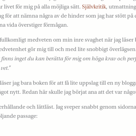
r livet för mig på alla möjliga sätt.
Självkritik
, utmattnin
ng för att nämna några av de hinder som jag har stött på 
na vida överstiger förmågan.
s fullkomligt medveten om min inre svaghet när jag läser
dvetenhet gör mig till och med lite snobbigt överlägsen
t finns inget du kan berätta för mig om höga krav och pe
vet.”
läser jag bara boken för att få lite uppslag till en ny blogga
ågot nytt. Redan här skulle jag börjat ana att det var någo
rhållande och lättläst. Jag sveper snabbt genom sidorna t
öljande passage: