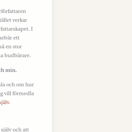
författaren
tället verkar
rfattarskapet. I
nebär ett
så en stor
ina budbärare.
ch min.
dsla och om hur
ag vill förmedla
jälv
.
själv och att