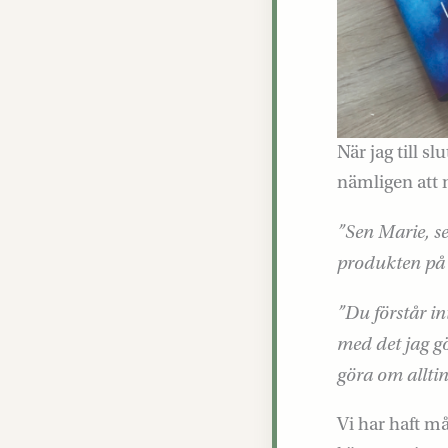
När jag till s
nämligen att
”Sen Marie, se
produkten på 
”Du förstår in
med det jag gö
göra om allti
Vi har haft m