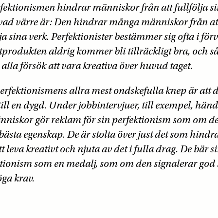
rfektionismen hindrar människor från att fullfölja s
vad värre är: Den hindrar många människor från at
a sina verk. Perfektionister bestämmer sig ofta i för
utprodukten aldrig kommer bli tillräckligt bra, och s
 alla försök att vara kreativa över huvud taget.
rfektionismens allra mest ondskefulla knep är att d
 till en dygd. Under jobbintervjuer, till exempel, händ
nniskor gör reklam för sin perfektionism som om d
bästa egenskap. De är stolta över just det som hind
tt leva kreativt och njuta av det i fulla drag. De bär s
ktionism som en medalj, som om den signalerar god
ga krav.