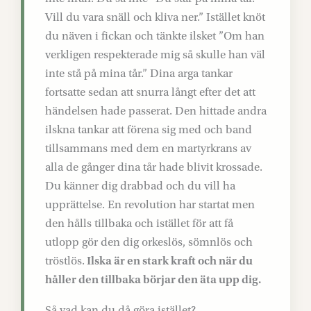
Vill du vara snäll och kliva ner.” Istället knöt
du näven i fickan och tänkte ilsket ”Om han
verkligen respekterade mig så skulle han väl
inte stå på mina tår.” Dina arga tankar
fortsatte sedan att snurra långt efter det att
händelsen hade passerat. Den hittade andra
ilskna tankar att förena sig med och band
tillsammans med dem en martyrkrans av
alla de gånger dina tår hade blivit krossade.
Du känner dig drabbad och du vill ha
upprättelse. En revolution har startat men
den hålls tillbaka och istället för att få
utlopp gör den dig orkeslös, sömnlös och
tröstlös.
Ilska är en stark kraft och när du
håller den tillbaka börjar den äta upp dig.
Så vad kan du då göra istället?