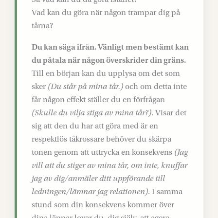
Vad kan du göra när någon trampar dig på
tårna?
Du kan säga ifrån. Vänligt men bestämt kan
du påtala när någon överskrider din gräns.
Till en början kan du upplysa om det som
sker
(Du står på mina tår.)
och om detta inte
får någon effekt ställer du en förfrågan
(Skulle du vilja stiga av mina tår?)
. Visar det
sig att den du har att göra med är en
respektlös tåkrossare behöver du skärpa
tonen genom att uttrycka en konsekvens
(Jag
vill att du stiger av mina tår, om inte, knuffar
jag av dig/anmäler ditt uppförande till
ledningen/lämnar jag relationen)
. I samma
stund som din konsekvens kommer över
dina läppar lovar du, dig själv, att agera