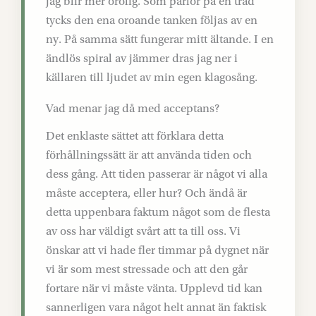
jag blir mer orolig. Som pärlor på en tråd
tycks den ena oroande tanken följas av en
ny. På samma sätt fungerar mitt ältande. I en
ändlös spiral av jämmer dras jag ner i
källaren till ljudet av min egen klagosång.
Vad menar jag då med acceptans?
Det enklaste sättet att förklara detta
förhållningssätt är att använda tiden och
dess gång. Att tiden passerar är något vi alla
måste acceptera, eller hur? Och ändå är
detta uppenbara faktum något som de flesta
av oss har väldigt svårt att ta till oss. Vi
önskar att vi hade fler timmar på dygnet när
vi är som mest stressade och att den går
fortare när vi måste vänta. Upplevd tid kan
sannerligen vara något helt annat än faktisk