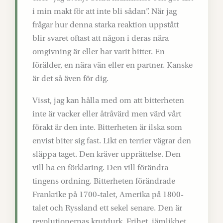
i min makt för att inte bli sådan”. När jag
frågar hur denna starka reaktion uppstått
blir svaret oftast att någon i deras nära
omgivning är eller har varit bitter. En
förälder, en nära vän eller en partner. Kanske
är det så även för dig.
Visst, jag kan hålla med om att bitterheten
inte är vacker eller åtråvärd men värd vårt
förakt är den inte. Bitterheten är ilska som
envist biter sig fast. Likt en terrier vägrar den
släppa taget. Den kräver upprättelse. Den
vill ha en förklaring. Den vill förändra
tingens ordning. Bitterheten förändrade
Frankrike på 1700-talet, Amerika på 1800-
talet och Ryssland ett sekel senare. Den är
revolutionernas krutdurk. Frihet, jämlikhet,