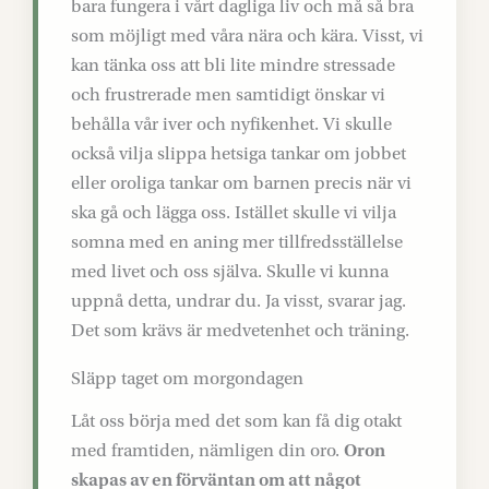
bara fungera i vårt dagliga liv och må så bra
som möjligt med våra nära och kära. Visst, vi
kan tänka oss att bli lite mindre stressade
och frustrerade men samtidigt önskar vi
behålla vår iver och nyfikenhet. Vi skulle
också vilja slippa hetsiga tankar om jobbet
eller oroliga tankar om barnen precis när vi
ska gå och lägga oss. Istället skulle vi vilja
somna med en aning mer tillfredsställelse
med livet och oss själva. Skulle vi kunna
uppnå detta, undrar du. Ja visst, svarar jag.
Det som krävs är medvetenhet och träning.
Släpp taget om morgondagen
Låt oss börja med det som kan få dig otakt
med framtiden, nämligen din oro.
Oron
skapas av en förväntan om att något