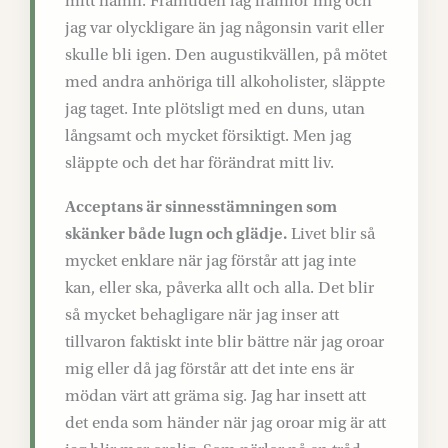
mitt namn. Framtiden låg framför mig och
jag var olyckligare än jag någonsin varit eller
skulle bli igen. Den augustikvällen, på mötet
med andra anhöriga till alkoholister, släppte
jag taget. Inte plötsligt med en duns, utan
långsamt och mycket försiktigt. Men jag
släppte och det har förändrat mitt liv.
Acceptans är sinnesstämningen som
skänker både lugn och glädje.
Livet blir så
mycket enklare när jag förstår att jag inte
kan, eller ska, påverka allt och alla. Det blir
så mycket behagligare när jag inser att
tillvaron faktiskt inte blir bättre när jag oroar
mig eller då jag förstår att det inte ens är
mödan värt att gräma sig. Jag har insett att
det enda som händer när jag oroar mig är att