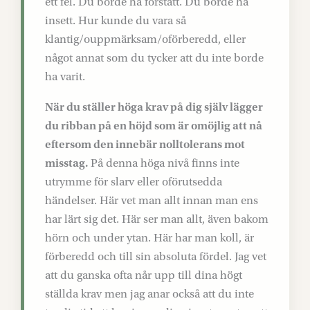
ett fel. Du borde ha förstått. Du borde ha
insett. Hur kunde du vara så
klantig/ouppmärksam/oförberedd, eller
något annat som du tycker att du inte borde
ha varit.
När du ställer höga krav på dig själv lägger
du ribban på en höjd som är omöjlig att nå
eftersom den innebär nolltolerans mot
misstag.
På denna höga nivå finns inte
utrymme för slarv eller oförutsedda
händelser. Här vet man allt innan man ens
har lärt sig det. Här ser man allt, även bakom
hörn och under ytan. Här har man koll, är
förberedd och till sin absoluta fördel. Jag vet
att du ganska ofta når upp till dina högt
ställda krav men jag anar också att du inte