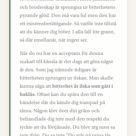
och broderskap är sprungna ur bitterhetens
pyrande glöd. Den må vara ful men den har
ett existensberättigande. Så varför inte tillstå
att du känner dig bitter. I alla fall lite grann,
så där emellanåt, när ingen ser.
När du nu har en acceptans för denna
surkart till känsla är det dags att göra något
åt den. Som jag nämnde tidigare är
bitterheten sprungen ur ilskan. Man skulle
kunna säga att
bitterhet är ilska som gått i
baklås
. Oftast kan du spåra den till en
händelse där du kände dig trampad på
tårna. Någon klev över din gräns och
behandlade dig inte med den respekt du
tyckte att du förtjänade. Du blev arg men sa
inte ifrån. Du sa inte ”Du står på mina tår.