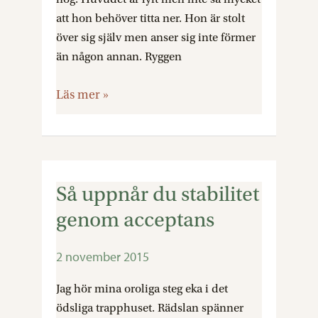
att hon behöver titta ner. Hon är stolt
över sig själv men anser sig inte förmer
än någon annan. Ryggen
Läs mer »
Så uppnår du stabilitet
Så
uppnår
genom acceptans
du
stabilitet
2 november 2015
genom
acceptans
Jag hör mina oroliga steg eka i det
ödsliga trapphuset. Rädslan spänner