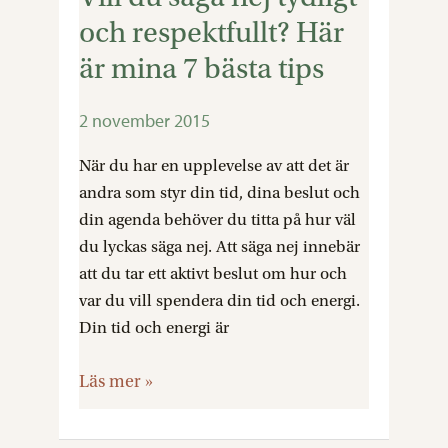
du
och respektfullt? Här
säga
är mina 7 bästa tips
nej
tydligt
2 november 2015
och
respektfullt?
När du har en upplevelse av att det är
Här
andra som styr din tid, dina beslut och
är
din agenda behöver du titta på hur väl
mina
du lyckas säga nej. Att säga nej innebär
7
att du tar ett aktivt beslut om hur och
bästa
var du vill spendera din tid och energi.
tips
Din tid och energi är
Läs mer »