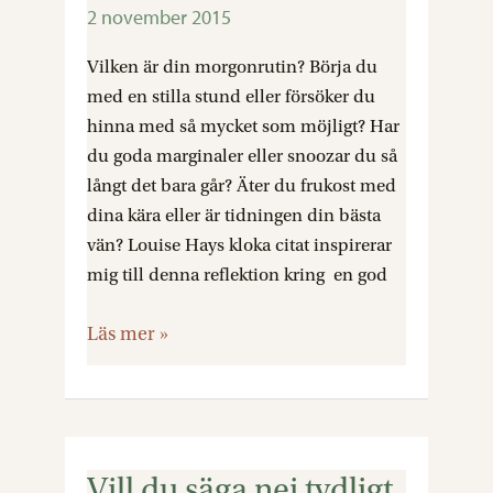
2 november 2015
god
morgonrutin
Vilken är din morgonrutin? Börja du
med en stilla stund eller försöker du
hinna med så mycket som möjligt? Har
du goda marginaler eller snoozar du så
långt det bara går? Äter du frukost med
dina kära eller är tidningen din bästa
vän? Louise Hays kloka citat inspirerar
mig till denna reflektion kring en god
Läs mer »
Vill du säga nej tydligt
Vill