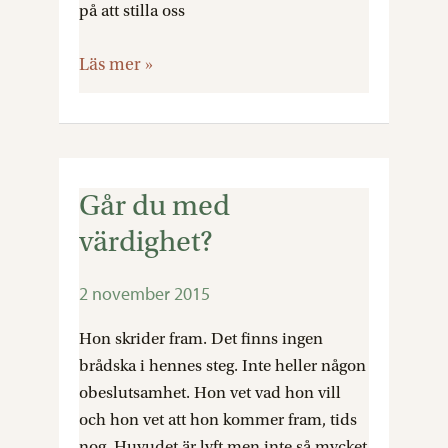
på att stilla oss
Läs mer »
Går du med
Går
du
värdighet?
med
värdighet?
2 november 2015
Hon skrider fram. Det finns ingen
brådska i hennes steg. Inte heller någon
obeslutsamhet. Hon vet vad hon vill
och hon vet att hon kommer fram, tids
nog. Huvudet är lyft men inte så mycket