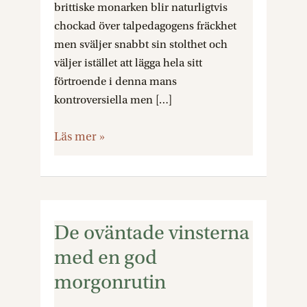
brittiske monarken blir naturligtvis
chockad över talpedagogens fräckhet
men sväljer snabbt sin stolthet och
väljer istället att lägga hela sitt
förtroende i denna mans
kontroversiella men […]
Läs mer »
De oväntade vinsterna
De
oväntade
med en god
vinsterna
morgonrutin
med
en