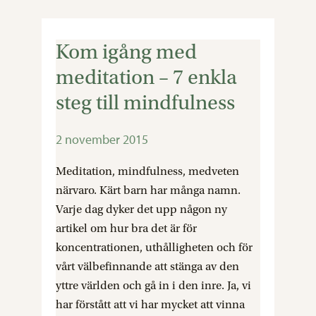
Kom igång med
Kom
igång
meditation – 7 enkla
med
steg till mindfulness
meditation
–
2 november 2015
7
enkla
Meditation, mindfulness, medveten
steg
närvaro. Kärt barn har många namn.
till
Varje dag dyker det upp någon ny
mindfulness
artikel om hur bra det är för
koncentrationen, uthålligheten och för
vårt välbefinnande att stänga av den
yttre världen och gå in i den inre. Ja, vi
har förstått att vi har mycket att vinna