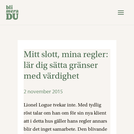
Hoppa
till
innehåll
Mitt slott, mina regler:
Mitt
slott,
lär dig sätta gränser
mina
med värdighet
regler:
lär
2 november 2015
dig
sätta
Lionel Logue tvekar inte. Med tydlig
gränser
röst talar om han om för sin nya klient
med
att i detta hus gäller hans regler annars
värdighet
blir det inget samarbete. Den blivande