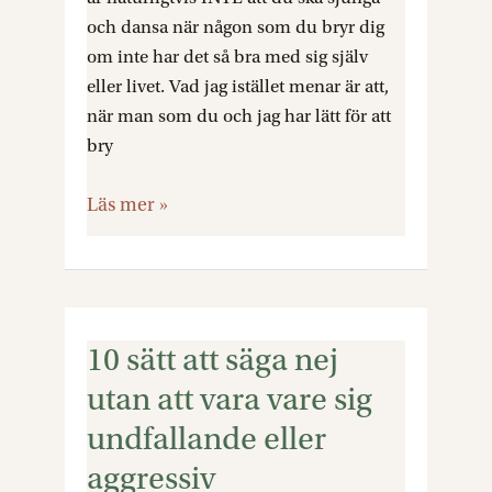
dåligt
och dansa när någon som du bryr dig
om inte har det så bra med sig själv
eller livet. Vad jag istället menar är att,
när man som du och jag har lätt för att
bry
Läs mer »
10 sätt att säga nej
10
sätt
utan att vara vare sig
att
undfallande eller
säga
aggressiv
nej