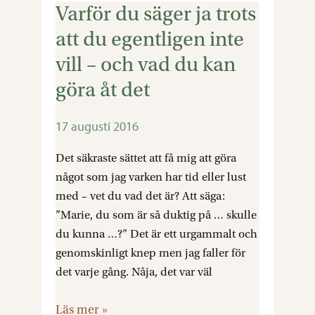
Varför du säger ja trots
Varför
du
att du egentligen inte
säger
vill – och vad du kan
ja
göra åt det
trots
att
du
17 augusti 2016
egentligen
Det säkraste sättet att få mig att göra
inte
något som jag varken har tid eller lust
vill
med – vet du vad det är? Att säga:
–
”Marie, du som är så duktig på … skulle
och
du kunna …?” Det är ett urgammalt och
vad
genomskinligt knep men jag faller för
du
det varje gång. Nåja, det var väl
kan
göra
Läs mer »
åt