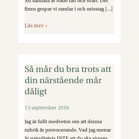
Att samtala är både lätt och svårt. Det
finns gropar vi ramlar i och misstag […]
Läs mer »
Så mår du bra trots att
Så
mår
din närstående mår
du
dåligt
bra
trots
13 september 2016
att
din
Jag är fullt medveten om att denna
närstående
rubrik är provocerande. Vad jag menar
mår
är naturligtvis INTE att du ska sjunga