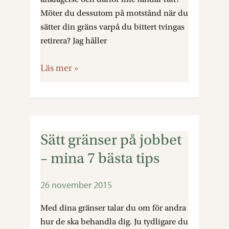
Möter du dessutom på motstånd när du
sätter din gräns varpå du bittert tvingas
retirera? Jag håller
Läs mer »
Sätt gränser på jobbet
Sätt
gränser
– mina 7 bästa tips
på
jobbet
26 november 2015
–
mina
Med dina gränser talar du om för andra
7
hur de ska behandla dig. Ju tydligare du