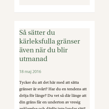
det
Så sätter du
Så
sätter
kärleksfulla gränser
du
även när du blir
kärleksfulla
utmanad
gränser
även
när
18 maj 2016
du
Tycker du att det här med att sätta
blir
gränser är svårt? Har du en tendens att
utmanad
dröja för länge? Du vet så där länge att
din gräns får en underton av vresig
anklagelse och därför inte landar rätt?