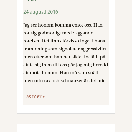
utan
att
24 augusti 2016
vara
Jag ser honom komma emot oss. Han
vare
rör sig godmodigt med vaggande
sig
rörelser. Det finns förvisso inget i hans
undfallande
framtoning som signalerar aggressivitet
eller
men eftersom han har siktet inställt på
aggressiv
att ta sig fram till oss gör jag mig beredd
att möta honom. Han må vara snäll
men min tax och schnauzer är det inte.
Läs mer »