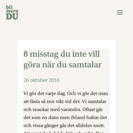
Hoppa
till
innehåll
8 misstag du inte vill
8
misstag
göra när du samtalar
du
inte
26 oktober 2016
vill
göra
Vi gör det varje dag. Och vi gör det utan
när
att fästa så stor vikt vid det. Vi samtalar
du
och snackar med varandra. Oftast går
samtalar
det som en dans men ibland haltar det
och vissa gånger går det alldeles snett.