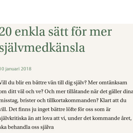
20 enkla sätt för mer
20
enkla
självmedkänsla
sätt
för
mer
10 januari 2018
självmedkänsla
Vill du blir en bättre vän till dig själv? Mer omtänksam
om ditt väl och ve? Och mer tillåtande när det gäller din
misstag, brister och tillkortakommanden? Klart att du
vill. Det finns ju inget bättre löfte för oss som är
självkritiska än att lova att vi, under det kommande året,
ska behandla oss själva