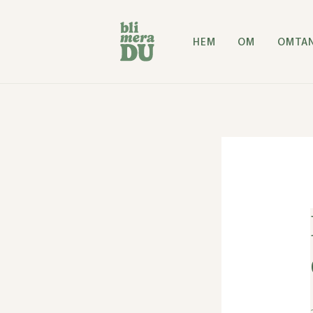
Hoppa
till
HEM
OM
OMTA
innehåll