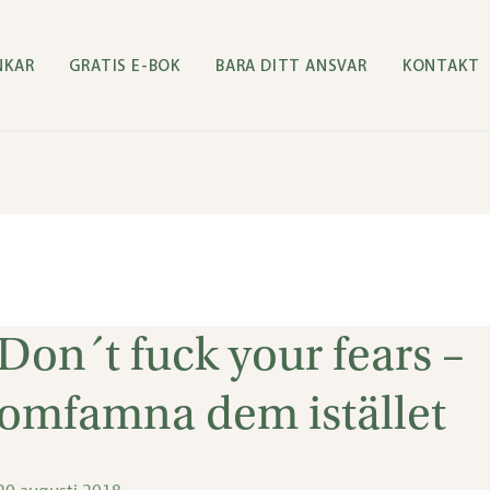
NKAR
GRATIS E-BOK
BARA DITT ANSVAR
KONTAKT
Don´t fuck your fears –
Don
´t
omfamna dem istället
fuck
your
fears