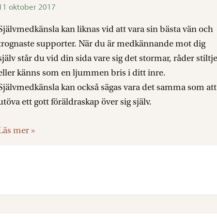
11 oktober 2017
Självmedkänsla kan liknas vid att vara sin bästa vän och
trognaste supporter. När du är medkännande mot dig
själv står du vid din sida vare sig det stormar, råder stiltj
eller känns som en ljummen bris i ditt inre.
Självmedkänsla kan också sägas vara det samma som att
utöva ett gott föräldraskap över sig själv.
Läs mer »