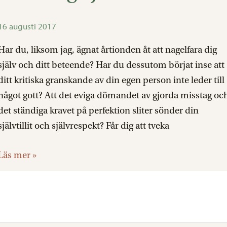
om
för
16 augusti 2017
att
Har du, liksom jag, ägnat årtionden åt att nagelfara dig
vara
själv och ditt beteende? Har du dessutom börjat inse att
snäll
ditt kritiska granskande av din egen person inte leder till
mot
något gott? Att det eviga dömandet av gjorda misstag oc
mig
det ständiga kravet på perfektion sliter sönder din
själv
självtillit och självrespekt? Får dig att tveka
Läs mer »