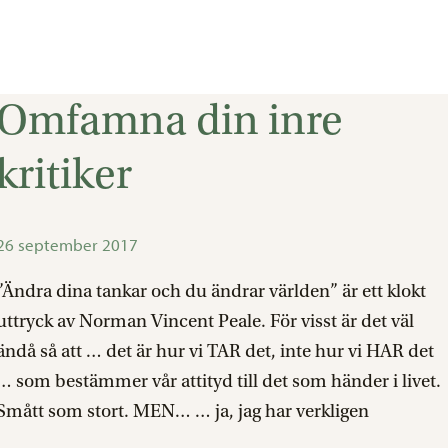
Omfamna din inre
Omfamna
din
kritiker
inre
kritiker
26 september 2017
”Ändra dina tankar och du ändrar världen” är ett klokt
uttryck av Norman Vincent Peale. För visst är det väl
ändå så att … det är hur vi TAR det, inte hur vi HAR det
… som bestämmer vår attityd till det som händer i livet.
Smått som stort. MEN… … ja, jag har verkligen