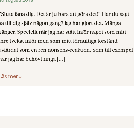
20 augusti 2018
–
omfamna
”Sluta fåna dig. Det är ju bara att göra det!” Har du sagt
dem
så till dig själv någon gång? Jag har gjort det. Många
istället
gånger. Speciellt när jag har stått inför något som mitt
inre tvekat inför men som mitt förnuftiga förstånd
avfärdat som en ren nonsens-reaktion. Som till exempel
när jag har behövt ringa […]
Läs mer »