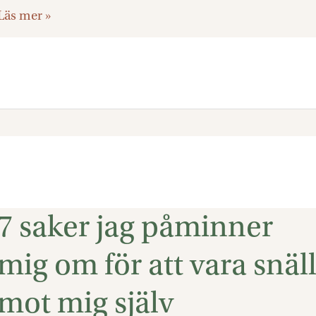
Läs mer »
7 saker jag påminner
7
saker
mig om för att vara snäl
jag
påminner
mot mig själv
mig