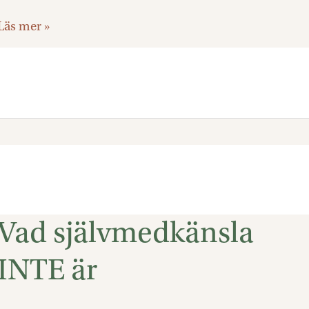
Läs mer »
Vad självmedkänsla
Vad
självmedkänsla
INTE är
INTE
är