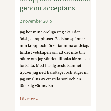
uppnår
genom acceptans
du
stabilitet
2 november 2015
genom
acceptans
Jag hör mina oroliga steg eka i det
ödsliga trapphuset. Rädslan spänner
min kropp och förkortar mina andetag.
Endast vetskapen om att det inte blir
bättre om jag vänder tillbaka får mig att
fortsätta. Med hastig beslutsamhet
trycker jag ned handtaget och stiger in.
Jag omsluts av ett stilla sorl och en
försiktig värme. En
Läs mer »