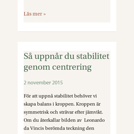
Läs mer »
Så uppnår du stabilitet
Så
uppnår
genom centrering
du
stabilitet
2 november 2015
genom
centrering
För att uppnå stabilitet behöver vi
skapa balans i kroppen. Kroppen är
symmetrisk och strävar efter jämvikt.
Om du återkallar bilden av Leonardo
da Vincis berömda teckning den