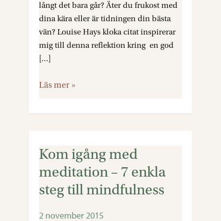
långt det bara går? Äter du frukost med
dina kära eller är tidningen din bästa
vän? Louise Hays kloka citat inspirerar
mig till denna reflektion kring en god
[…]
Läs mer »
Kom igång med
Kom
igång
meditation – 7 enkla
med
steg till mindfulness
meditation
–
2 november 2015
7