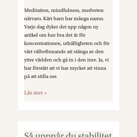
enkla
Meditation, mindfulness, medveten
steg
närvaro. Kärt barn har många namn.
till
Varje dag dyker det upp någon ny
mindfulness
artikel om hur bra det är för
koncentrationen, uthålligheten och för
vårt välbefinnande att stänga av den
yttre världen och gå in i den inre. Ja, vi
har förstått att vi har mycket att vinna
på att stilla oss
Läs mer »
Så uppnår du stabilitet
Så