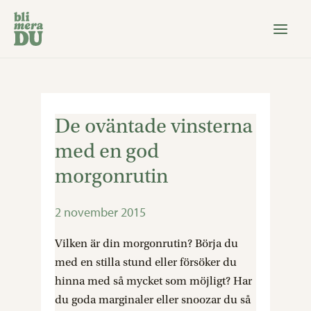
Hoppa
till
innehåll
De oväntade vinsterna
De
oväntade
med en god
vinsterna
morgonrutin
med
en
2 november 2015
god
morgonrutin
Vilken är din morgonrutin? Börja du
med en stilla stund eller försöker du
hinna med så mycket som möjligt? Har
du goda marginaler eller snoozar du så