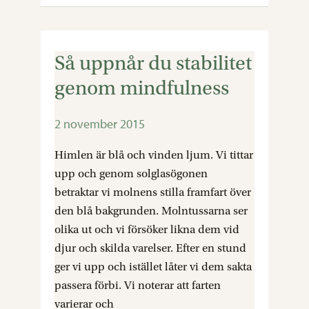
Så uppnår du stabilitet
Så
uppnår
genom mindfulness
du
stabilitet
2 november 2015
genom
mindfulness
Himlen är blå och vinden ljum. Vi tittar
upp och genom solglasögonen
betraktar vi molnens stilla framfart över
den blå bakgrunden. Molntussarna ser
olika ut och vi försöker likna dem vid
djur och skilda varelser. Efter en stund
ger vi upp och istället låter vi dem sakta
passera förbi. Vi noterar att farten
varierar och