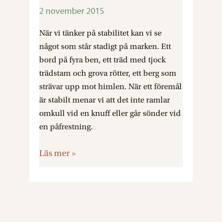
kroppsliga,
2 november 2015
tanke-
När vi tänker på stabilitet kan vi se
och
något som står stadigt på marken. Ett
känslomässiga
bord på fyra ben, ett träd med tjock
grund
trädstam och grova rötter, ett berg som
strävar upp mot himlen. När ett föremål
är stabilt menar vi att det inte ramlar
omkull vid en knuff eller går sönder vid
en påfrestning.
Läs mer »