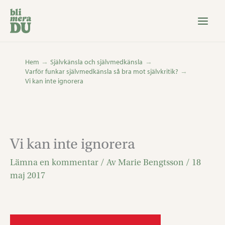
Hoppa
till
innehåll
Hem
Självkänsla och självmedkänsla
Varför funkar självmedkänsla så bra mot självkritik?
Vi kan inte ignorera
Vi kan inte ignorera
Lämna en kommentar
/ Av
Marie Bengtsson
/
18
maj 2017