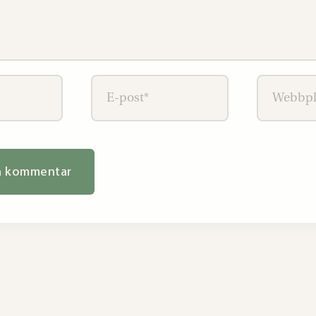
E-
Webbplat
post*