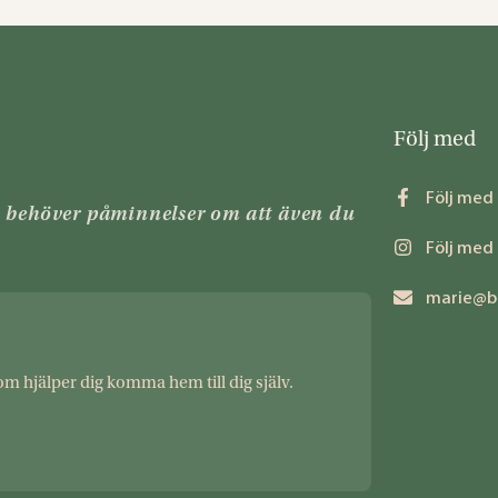
Följ med
Följ med
n behöver påminnelser om att även du
Följ med
marie@b
om hjälper dig komma hem till dig själv.