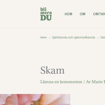
Hoppa
till
HEM
OM
OMTA
innehåll
Hem
Självkänsla och självmedkänsla
Det
Skam
Lämna en kommentar
/ Av
Marie 