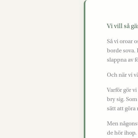
Vi vill så g
Så vi oroar 
borde sova. 
slappna av för
Och när vi vä
Varför gör v
bry sig. Som 
sätt att göra
Men någonsta
de hör ihop. 