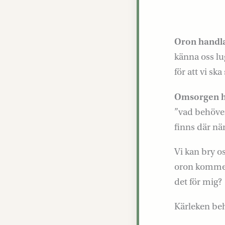
Oron handla
känna oss lug
för att vi sk
Omsorgen h
”vad behöver
finns där när
Vi kan bry os
oron kommer 
det för mig?
Kärleken beh