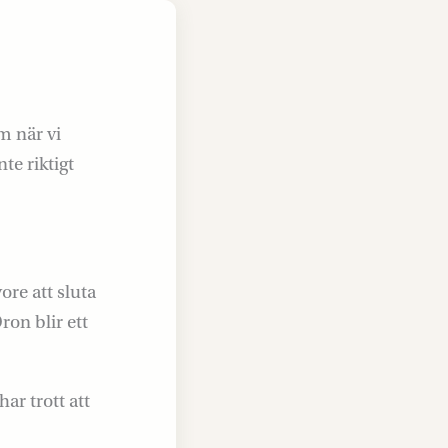
m när vi
te riktigt
ore att sluta
ron blir ett
ar trott att