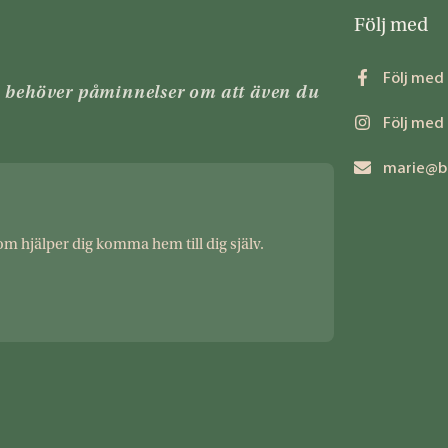
Följ med
Följ med
n behöver påminnelser om att även du
Följ med
marie@b
om hjälper dig komma hem till dig själv.