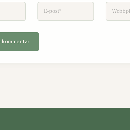
E-
Webbplat
post*