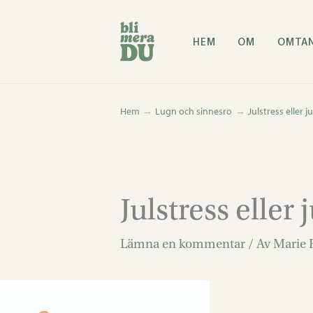
Hoppa
till
HEM
OM
OMTA
innehåll
Hem
Lugn och sinnesro
Julstress eller 
Julstress eller
Lämna en kommentar
/ Av
Marie 