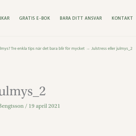
NKAR
GRATIS E-BOK
BARA DITT ANSVAR
KONTAKT
julmys? Tre enkla tips när det bara blir för mycket
Julstress eller julmys_2
 julmys_2
Bengtsson
/
19 april 2021