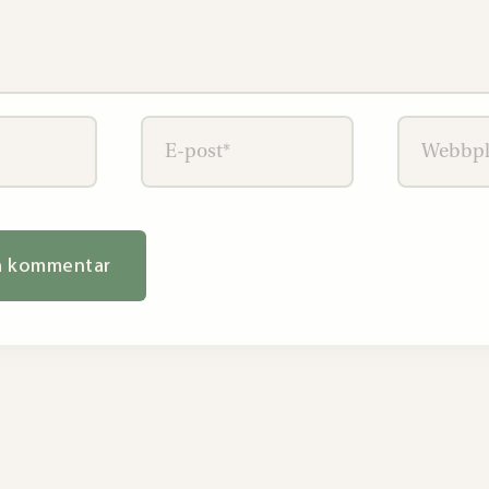
E-
Webbplat
post*