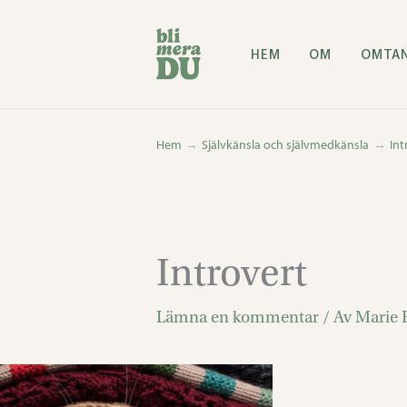
Hoppa
till
HEM
OM
OMTA
innehåll
Hem
Självkänsla och självmedkänsla
Int
Introvert
Lämna en kommentar
/ Av
Marie 