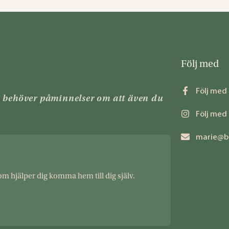
Följ med
Följ med
n behöver påminnelser om att även du
Följ med
marie@b
om hjälper dig komma hem till dig själv.