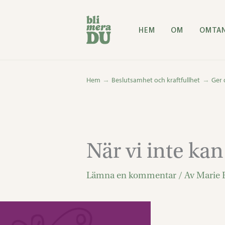
Hoppa
till
HEM
OM
OMTA
innehåll
Hem
Beslutsamhet och kraftfullhet
Ger 
När vi inte kan
Lämna en kommentar
/ Av
Marie 