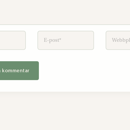
E-
Webbplat
post*