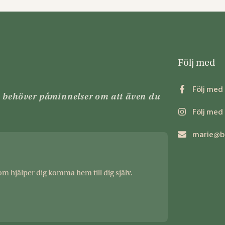
Följ med
Följ med
n behöver påminnelser om att även du
Följ med
marie@b
om hjälper dig komma hem till dig själv.