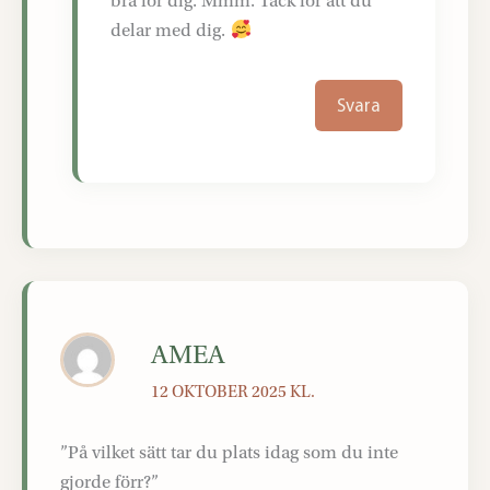
bra för dig. Mmm. Tack för att du
delar med dig.
Svara
AMEA
12 OKTOBER 2025 KL.
”På vilket sätt tar du plats idag som du inte
gjorde förr?”