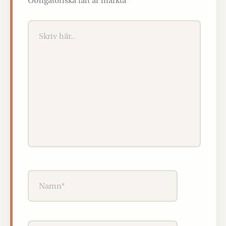
Obligatoriska fält är märkta
*
Skriv
här..
Namn*