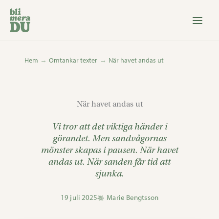
Hoppa
till
innehåll
Hem
Omtankar texter
När havet andas ut
När havet andas ut
Vi tror att det viktiga händer i
görandet. Men sandvågornas
mönster skapas i pausen. När havet
andas ut. När sanden får tid att
sjunka.
19 juli 2025
Marie Bengtsson