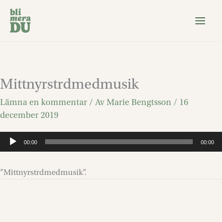
Hoppa
till
innehåll
Mittnyrstrdmedmusik
Lämna en kommentar
/ Av
Marie Bengtsson
/
16
december 2019
Ljudspelare
00:00
00:00
”Mittnyrstrdmedmusik”.