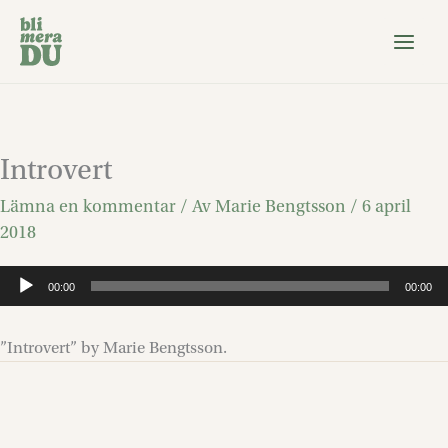
Hoppa
till
innehåll
Introvert
Lämna en kommentar
/ Av
Marie Bengtsson
/
6 april
2018
Ljudspelare
00:00
00:00
”Introvert” by Marie Bengtsson.