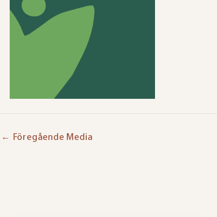
←
Föregående Media