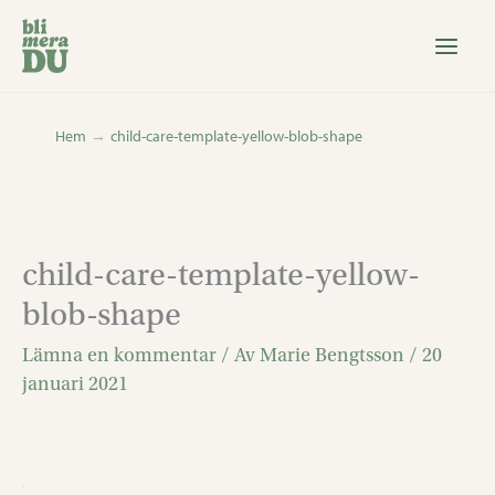
Hoppa
till
innehåll
Hem
child-care-template-yellow-blob-shape
child-care-template-yellow-
blob-shape
Lämna en kommentar
/ Av
Marie Bengtsson
/
20
januari 2021