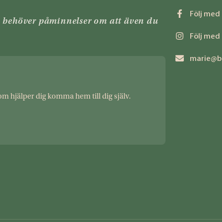
Följ med
n behöver påminnelser om att även du
Följ med
marie@b
om hjälper dig komma hem till dig själv.