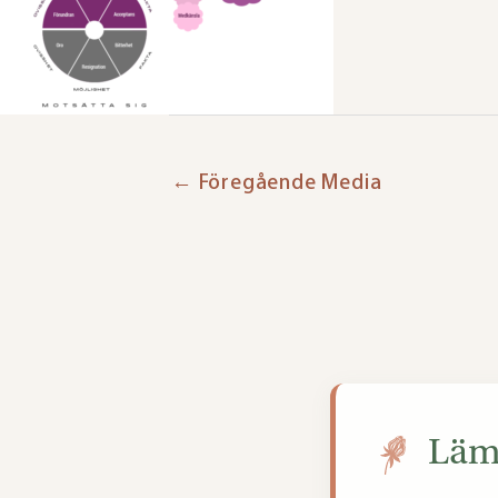
←
Föregående Media
Lämn