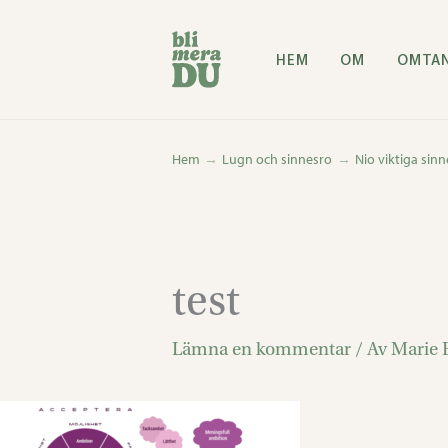
Hoppa
till
HEM
OM
OMTA
innehåll
Hem
Lugn och sinnesro
Nio viktiga sinn
test
Lämna en kommentar
/ Av
Marie 