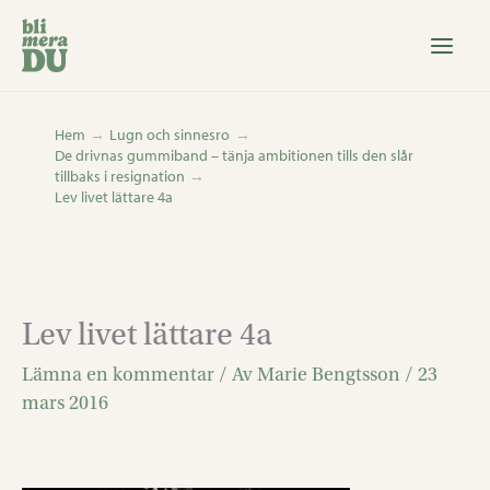
Hoppa
till
innehåll
Hem
Lugn och sinnesro
De drivnas gummiband – tänja ambitionen tills den slår
tillbaks i resignation
Lev livet lättare 4a
Lev livet lättare 4a
Lämna en kommentar
/ Av
Marie Bengtsson
/
23
mars 2016